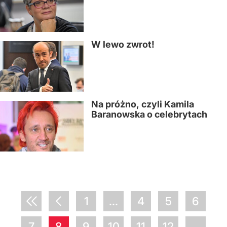
W lewo zwrot!
Na próżno, czyli Kamila
Baranowska o celebrytach
1
...
4
5
6
7
8
9
10
11
12
...