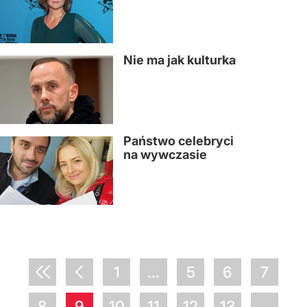
Nie ma jak kulturka
Państwo celebryci
na wywczasie
1
...
5
6
7
8
9
10
11
12
13
...